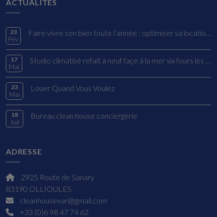
ACTUALITÉS
23
Faire vivre son bien toute l’année : optimiser sa location à Sanary-sur-Mer
Fév
17
Studio climatisé refait à neuf façe à la mer six fours les plages
Mai
23
Louer Quand Vous Voulez
Mai
18
Bureau clean house conciergerie
Juil
ADRESSE
2925 Route de Sanary
83190 OLLIOULES
cleanhousevar@gmail.com
+33 (0)6 98 47 74 62