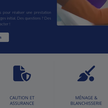
 pour réaliser une prestation
rges initial. Des questions ? Des
acter !
s
CAUTION ET
MÉNAGE &
ASSURANCE
BLANCHISSERIE