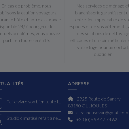
En cas de problème, nous
Nos services de ménage e
bilisons la caution voyageurs,
blanchisserie garantissent u
surance hôte et notre assurance
entretien impeccable de vo
isponible 24/7 pour gérer les
espaces et de vos vêtements,
ntuels problèmes, vous pouvez
des solutions de nettoyag
partir en toute sérénité.
efficaces et un soin méticuleu
votre linge pour un confort
quotidien
TUALITÉS
ADRESSE
2925 Route de Sanary
Faire vivre son bien toute l’année : optimiser sa location à Sanary-sur-Mer
v
83190 OLLIOULES
cleanhousevar@gmail.com
Studio climatisé refait à neuf façe à la mer six fours les plages
+33 (0)6 98 47 74 62
i