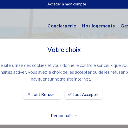
Accéder à mon compte
Conciergerie
Nos logements
Ges
Votre choix
e site utilise des cookies et vous donne le contrôle sur ceux que vo
haitez activer. Vous avez le choix de les accepter ou de les refuser 
naviguer sur notre site internet.
Tout Refuser
Tout Accepter
ive à Sanary-sur-Mer – Sérénit
Personnaliser