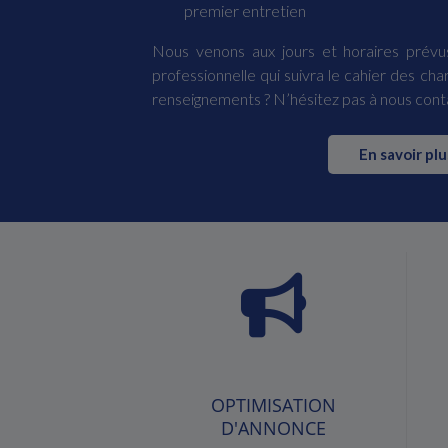
premier entretien
Nous venons aux jours et horaires prévus
professionnelle qui suivra le cahier des cha
renseignements ? N’hésitez pas à nous cont
En savoir plu
OPTIMISATION
D'ANNONCE