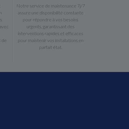
t
Notre service de maintenance 7j/7
n
assure une disponibilité constante
s
pour répondre à vos besoins
 avec
urgents, garantissant des
e
interventions rapides et efficaces
x de
pour maintenir vos installations en
parfait état.