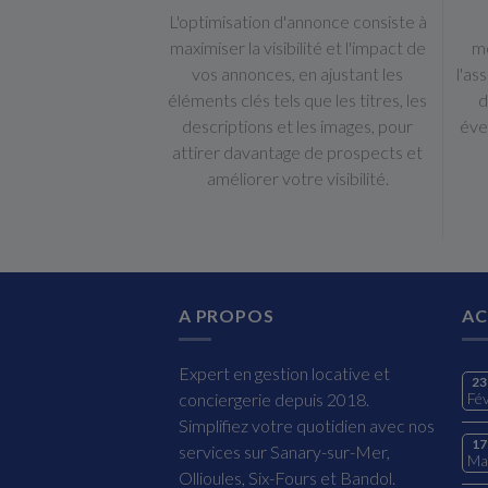
L'optimisation d'annonce consiste à
maximiser la visibilité et l'impact de
mo
vos annonces, en ajustant les
l'as
éléments clés tels que les titres, les
d
descriptions et les images, pour
éve
attirer davantage de prospects et
améliorer votre visibilité.
A PROPOS
AC
Expert en gestion locative et
23
conciergerie depuis 2018.
Fé
Simplifiez votre quotidien avec nos
17
services sur Sanary-sur-Mer,
Ma
Ollioules, Six-Fours et Bandol.